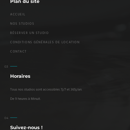
Plan du site
ACCUEIL
NOS STUDIOS
RÉSERVER UN STUDIO
CONDITIONS GÉNÉRALES DE LOCATION
CONTACT
Horaires
Tous nos studios sont accessibles 7j/7 et 365j/an.
De 9 heures à Minuit.
Suivez-nous !