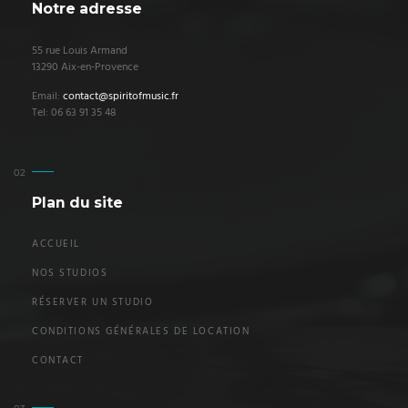
Notre adresse
55 rue Louis Armand
13290 Aix-en-Provence
Email:
contact@spiritofmusic.fr
Tel: 06 63 91 35 48
Plan du site
ACCUEIL
NOS STUDIOS
RÉSERVER UN STUDIO
CONDITIONS GÉNÉRALES DE LOCATION
CONTACT