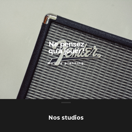
N
e
p
e
n
s
e
z
q
u
'
à
j
o
u
e
r
!
Voir le planning
Nos studios