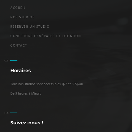
ACCUEIL
NOS STUDIOS
RÉSERVER UN STUDIO
CONDITIONS GÉNÉRALES DE LOCATION
CONTACT
Horaires
Tous nos studios sont accessibles 7j/7 et 365j/an.
De 9 heures à Minuit.
Suivez-nous !