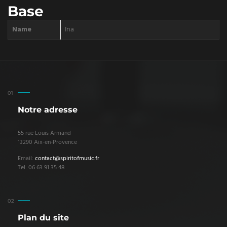
Base
Name
Ina
Notre adresse
55 rue Louis Armand
13290 Aix-en-Provence
Email:
contact@spiritofmusic.fr
Tel: 06 63 91 35 48
Plan du site