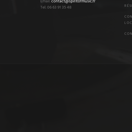
Email:
contact@spiritofmusic.fr
RÉS
Tel: 06 63 91 35 48
CON
LOC
CO