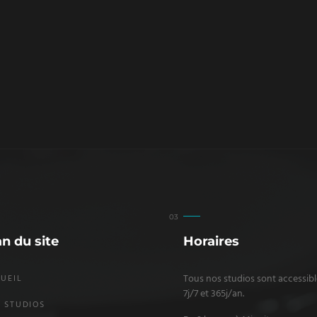
an du site
Horaires
Tous nos studios sont accessibl
UEIL
7j/7 et 365j/an.
 STUDIOS