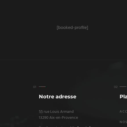
[booked-profile]
Notre adresse
Pl
55 rue Louis Armand
ACC
13290 Aix-en-Provence
NOS