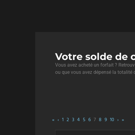
Votre solde de c
Vous avez acheté un forfait ? Retrouvez
ou que vous avez dépensé la totalité d
«
‹
1
2
3
4
5
6
7
8
9
10
›
»