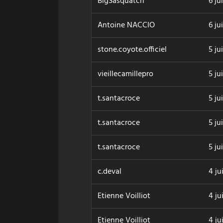
BigSasquatch
6 ju
Antoine NACCIO
6 ju
stone.coyote.officiel
5 ju
vieillecamillepro
5 ju
t.santacroce
5 ju
t.santacroce
5 ju
t.santacroce
5 ju
c.deval
4 ju
Etienne Voilliot
4 ju
Etienne Voilliot
4 ju