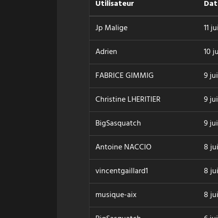
Utilisateur
Dat
Jp Malige
11 j
Adrien
10 j
FABRICE GIMMIG
9 ju
Christine LHERITIER
9 ju
BigSasquatch
9 ju
Antoine NACCIO
8 ju
vincentgaillard1
8 ju
musique-aix
8 ju