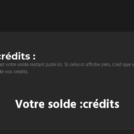
rédits :
 votre solde restant juste ici. Si celui-ci affiche zéro, c’est que
e vos crédits.
Votre solde :crédits