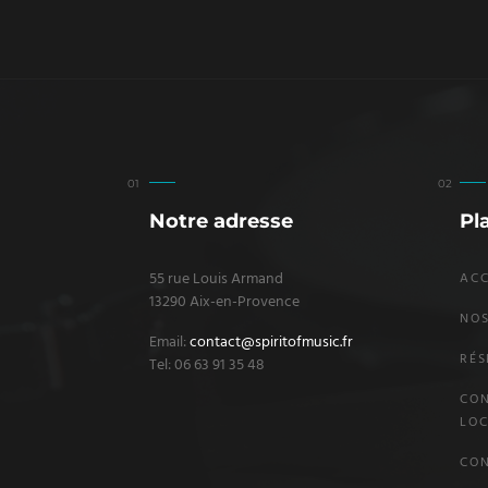
Notre adresse
Pl
55 rue Louis Armand
ACC
13290 Aix-en-Provence
NOS
Email:
contact@spiritofmusic.fr
RÉS
Tel: 06 63 91 35 48
CON
LOC
CO