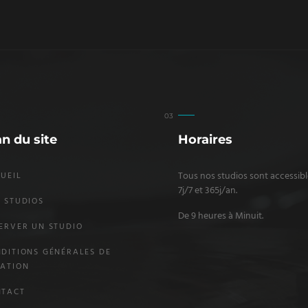
an du site
Horaires
Tous nos studios sont accessibl
UEIL
7j/7 et 365j/an.
 STUDIOS
De 9 heures à Minuit.
ERVER UN STUDIO
DITIONS GÉNÉRALES DE
ATION
NTACT