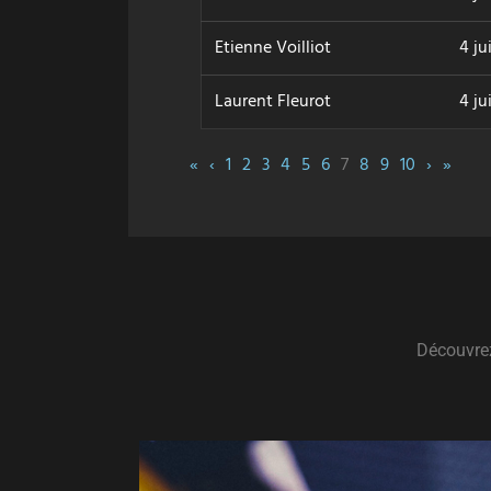
Etienne Voilliot
4 ju
Laurent Fleurot
4 ju
«
‹
1
2
3
4
5
6
7
8
9
10
›
»
Découvrez