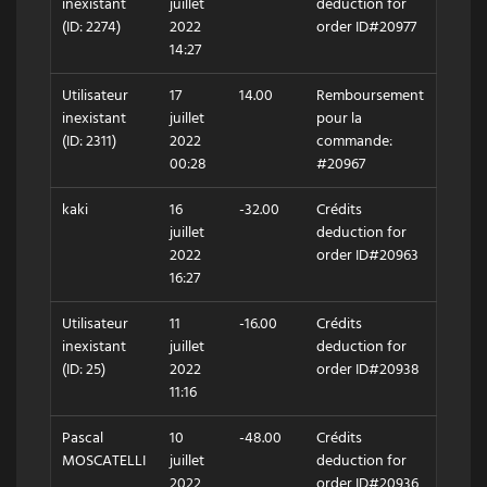
inexistant
juillet
deduction for
(ID: 2274)
2022
order ID#20977
14:27
Utilisateur
17
14.00
Remboursement
inexistant
juillet
pour la
(ID: 2311)
2022
commande:
00:28
#20967
kaki
16
-32.00
Crédits
juillet
deduction for
2022
order ID#20963
16:27
Utilisateur
11
-16.00
Crédits
inexistant
juillet
deduction for
(ID: 25)
2022
order ID#20938
11:16
Pascal
10
-48.00
Crédits
MOSCATELLI
juillet
deduction for
2022
order ID#20936