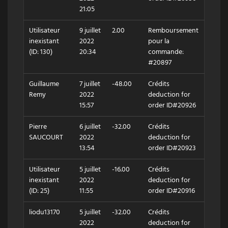
21:05
Utilisateur
9 juillet
2.00
Remboursement
inexistant
2022
pour la
(ID: 130)
20:34
commande:
#20897
Guillaume
7 juillet
-48.00
Crédits
Remy
2022
deduction for
15:57
order ID#20926
Pierre
6 juillet
-32.00
Crédits
SAUCOURT
2022
deduction for
13:54
order ID#20923
Utilisateur
5 juillet
-16.00
Crédits
inexistant
2022
deduction for
(ID: 25)
11:55
order ID#20916
liodu13170
5 juillet
-32.00
Crédits
2022
deduction for