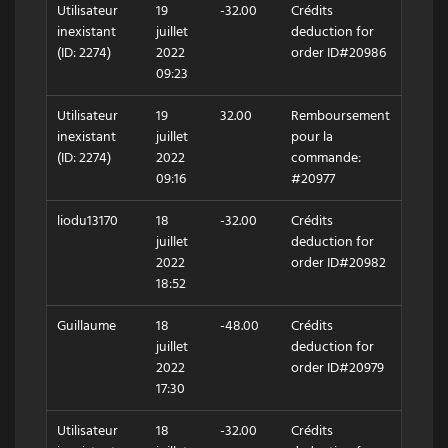
Utilisateur
19
-32.00
Crédits
inexistant
juillet
deduction for
(ID: 2274)
2022
order ID#20986
09:23
Utilisateur
19
32.00
Remboursement
inexistant
juillet
pour la
(ID: 2274)
2022
commande:
09:16
#20977
liodu13170
18
-32.00
Crédits
juillet
deduction for
2022
order ID#20982
18:52
Guillaume
18
-48.00
Crédits
juillet
deduction for
2022
order ID#20979
17:30
Utilisateur
18
-32.00
Crédits