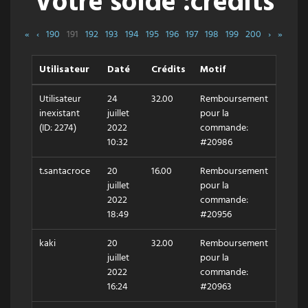
Votre solde :crédits
«
‹
190
191
192
193
194
195
196
197
198
199
200
›
»
Utilisateur
Daté
Crédits
Motif
Utilisateur
24
32.00
Remboursement
inexistant
juillet
pour la
(ID: 2274)
2022
commande:
10:32
#20986
t.santacroce
20
16.00
Remboursement
juillet
pour la
2022
commande:
18:49
#20956
kaki
20
32.00
Remboursement
juillet
pour la
2022
commande:
16:24
#20963