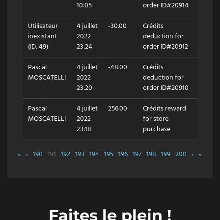
10:05
order ID#20914
Utilisateur
4 juillet
-30.00
Crédits
inexistant
2022
deduction for
(ID: 49)
23:24
order ID#20912
Pascal
4 juillet
-48.00
Crédits
MOSCATELLI
2022
deduction for
23:20
order ID#20910
Pascal
4 juillet
256.00
Crédits reward
MOSCATELLI
2022
for store
23:18
purchase
«
‹
190
191
192
193
194
195
196
197
198
199
200
›
»
Faites le plein !