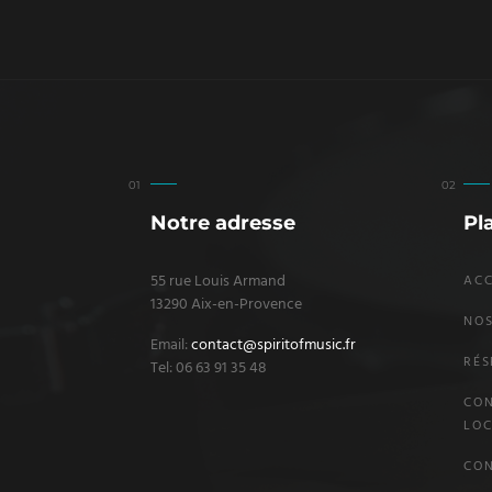
Notre adresse
Pl
55 rue Louis Armand
ACC
13290 Aix-en-Provence
NOS
Email:
contact@spiritofmusic.fr
RÉS
Tel: 06 63 91 35 48
CON
LOC
CO