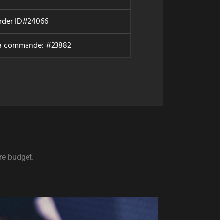
order ID#24066
a commande: #23882
re budget.