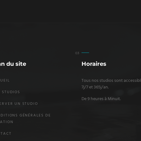
an du site
Horaires
Tous nos studios sont accessibl
UEIL
7j/7 et 365j/an.
 STUDIOS
De 9 heures à Minuit.
ERVER UN STUDIO
DITIONS GÉNÉRALES DE
ATION
NTACT