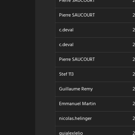
Pierre SAUCOURT
2
Pierre SAUCOURT
2
c.deval
2
c.deval
2
Pierre SAUCOURT
2
Stef 113
2
Guillaume Remy
2
Emmanuel Martin
2
nicolas.helinger
2
guialexlelio
2