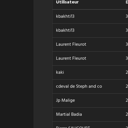
Utilisateur
kbakhti13
3
kbakhti13
3
Laurent Fleurot
3
Laurent Fleurot
3
kaki
2
cdeval de Steph and co
2
Jp Malige
2
Martial Badia
2