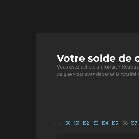
Votre solde de c
Vous avez acheté un forfait ? Retrouvez
ou que vous avez dépensé la totalité d
«
‹
150
151
152
153
154
155
156
157