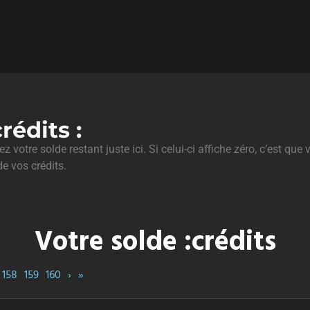
rédits :
 votre solde restant juste ici. Si celui-ci affiche zéro, c’est que
e vos crédits.
Votre solde :crédits
158
159
160
›
»