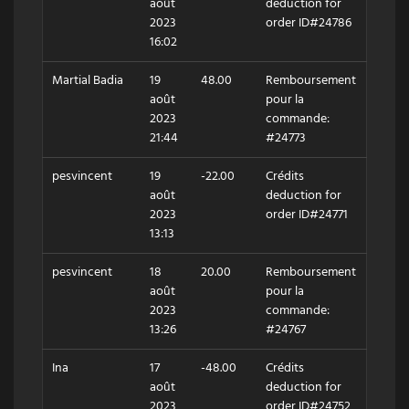
août
deduction for
2023
order ID#24786
16:02
Martial Badia
19
48.00
Remboursement
août
pour la
2023
commande:
21:44
#24773
pesvincent
19
-22.00
Crédits
août
deduction for
2023
order ID#24771
13:13
pesvincent
18
20.00
Remboursement
août
pour la
2023
commande:
13:26
#24767
Ina
17
-48.00
Crédits
août
deduction for
2023
order ID#24752