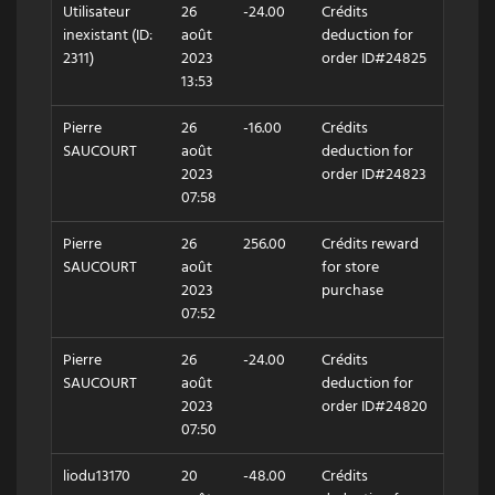
Utilisateur
26
-24.00
Crédits
inexistant (ID:
août
deduction for
2311)
2023
order ID#24825
13:53
Pierre
26
-16.00
Crédits
SAUCOURT
août
deduction for
2023
order ID#24823
07:58
Pierre
26
256.00
Crédits reward
SAUCOURT
août
for store
2023
purchase
07:52
Pierre
26
-24.00
Crédits
SAUCOURT
août
deduction for
2023
order ID#24820
07:50
liodu13170
20
-48.00
Crédits