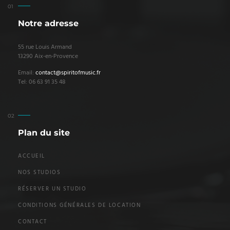
Notre adresse
55 rue Louis Armand
13290 Aix-en-Provence
Email:
contact@spiritofmusic.fr
Tel: 06 63 91 35 48
Plan du site
ACCUEIL
NOS STUDIOS
RÉSERVER UN STUDIO
CONDITIONS GÉNÉRALES DE LOCATION
CONTACT