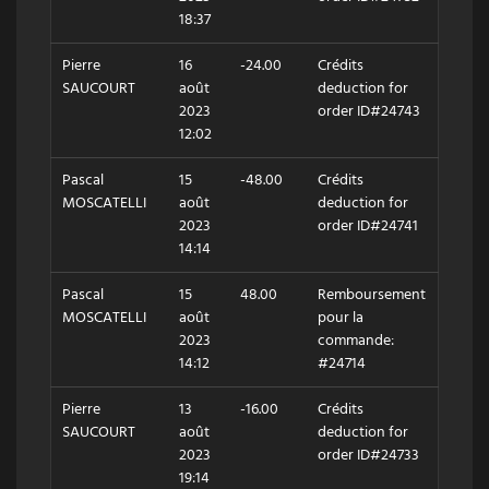
18:37
Pierre
16
-24.00
Crédits
SAUCOURT
août
deduction for
2023
order ID#24743
12:02
Pascal
15
-48.00
Crédits
MOSCATELLI
août
deduction for
2023
order ID#24741
14:14
Pascal
15
48.00
Remboursement
MOSCATELLI
août
pour la
2023
commande:
14:12
#24714
Pierre
13
-16.00
Crédits
SAUCOURT
août
deduction for
2023
order ID#24733
19:14