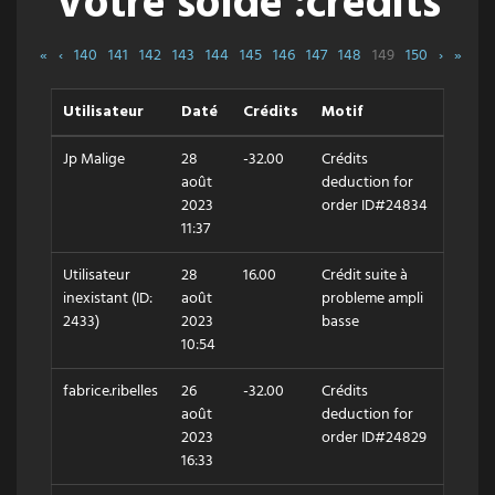
Votre solde :crédits
«
‹
140
141
142
143
144
145
146
147
148
149
150
›
»
Utilisateur
Daté
Crédits
Motif
Jp Malige
28
-32.00
Crédits
août
deduction for
2023
order ID#24834
11:37
Utilisateur
28
16.00
Crédit suite à
inexistant (ID:
août
probleme ampli
2433)
2023
basse
10:54
fabrice.ribelles
26
-32.00
Crédits
août
deduction for
2023
order ID#24829
16:33