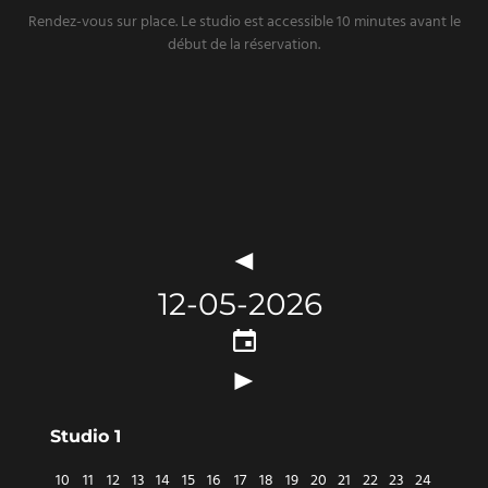
Rendez-vous sur place. Le studio est accessible 10 minutes avant le
début de la réservation.
Studio 1
10
11
12
13
14
15
16
17
18
19
20
21
22
23
24