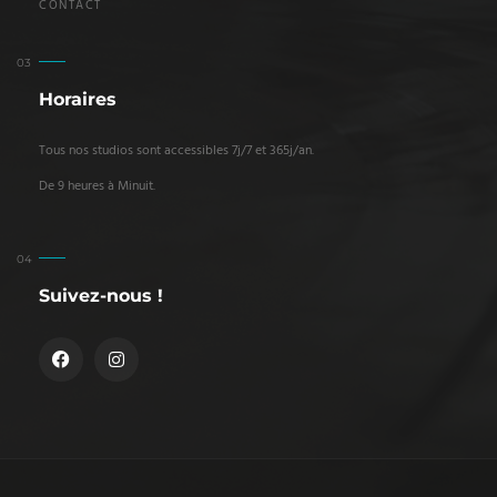
CONTACT
Horaires
Tous nos studios sont accessibles 7j/7 et 365j/an.
De 9 heures à Minuit.
Suivez-nous !