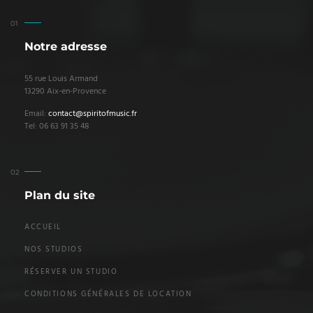
Notre adresse
55 rue Louis Armand
13290 Aix-en-Provence
Email:
contact@spiritofmusic.fr
Tel: 06 63 91 35 48
Plan du site
ACCUEIL
NOS STUDIOS
RÉSERVER UN STUDIO
CONDITIONS GÉNÉRALES DE LOCATION